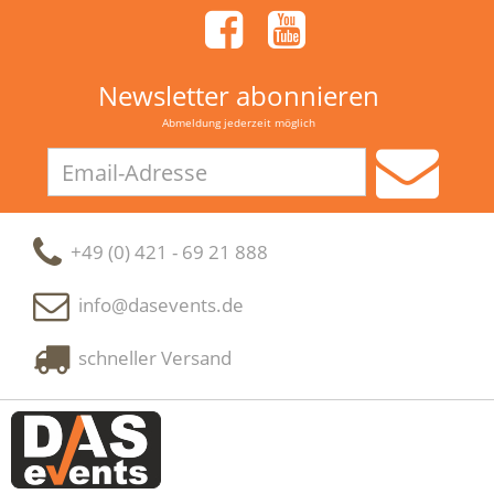
Newsletter abonnieren
Abmeldung jederzeit möglich
Email-
Adresse
+49 (0) 421 - 69 21 888
info@dasevents.de
schneller Versand