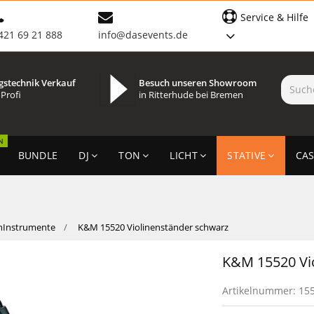
Service & Hilfe
421 69 21 888
info@dasevents.de
gstechnik Verkauf
Besuch unseren Showroom
 Profi
in Ritterhude bei Bremen
N
BUNDLE
DJ
TON
LICHT
STATIVE
CAS
nInstrumente
K&M 15520 Violinenständer schwarz
K&M 15520 Vi
Artikelnummer:
15