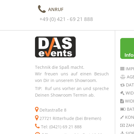
ANRUF
+49 (0) 421 - 69 21 888
Technik die Spaß macht.
IMP
Wir freuen uns auf einen Besuch
AG
von Dir in unserem Showroom.
DAT
TIP: Ruf uns vorher an und spreche
WID
Deinen Showroom Termin ab.
WID
BAT
Deltastraße 8
KON
27721 Ritterhude (bei Bremen)
ZAH
Tel: (0421) 69 21 888
SID