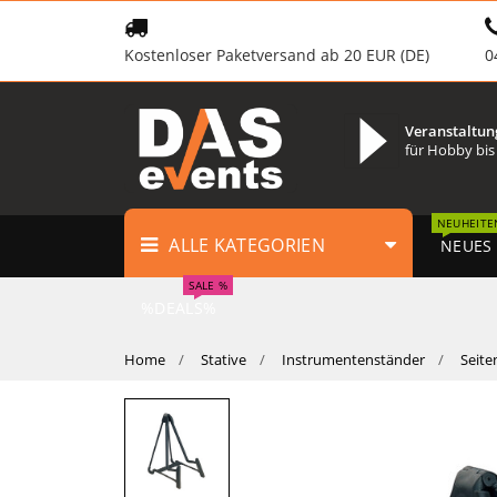
Kostenloser Paketversand ab 20 EUR (DE)
0
Veranstaltun
für Hobby bis
NEUHEITE
ALLE KATEGORIEN
NEUES
SALE %
%DEALS%
Home
Stative
Instrumentenständer
Seite