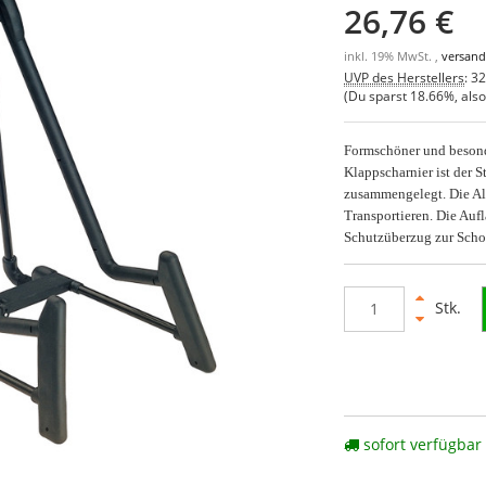
26,76 €
inkl. 19% MwSt. ,
versand
UVP des Herstellers
:
32
(Du sparst
18.66%
, als
Formschöner und besonde
Klappscharnier ist der S
zusammengelegt. Die Al
Transportieren. Die Auf
Schutzüberzug zur Scho
Stk.
sofort verfügbar