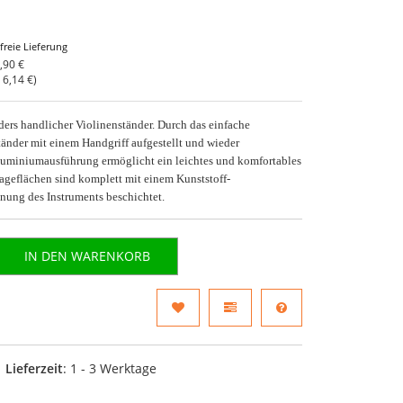
freie Lieferung
,90 €
o
6,14 €
)
rs handlicher Violinenständer. Durch das einfache
tänder mit einem Handgriff aufgestellt und wieder
uminiumausführung ermöglicht ein leichtes und komfortables
lageflächen sind komplett mit einem Kunststoff-
nung des Instruments beschichtet.
IN DEN WARENKORB
Lieferzeit
: 1 - 3 Werktage