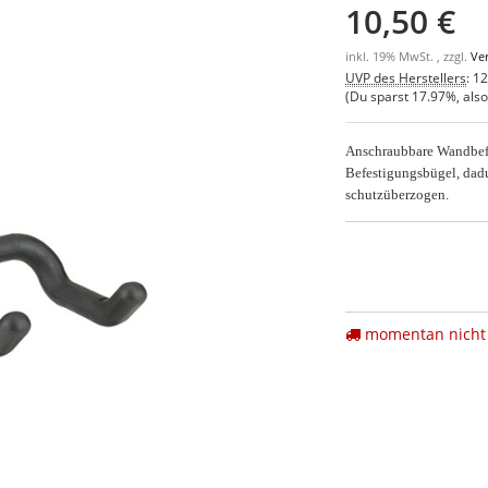
10,50 €
inkl. 19% MwSt. , zzgl.
Ve
UVP des Herstellers
:
12
(Du sparst
17.97%
, als
Anschraubbare Wandbef
Befestigungsbügel, dadu
schutzüberzogen.
momentan nicht 