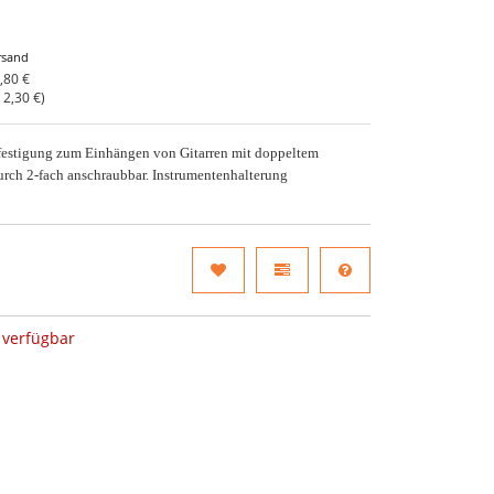
rsand
,80 €
o
2,30 €
)
estigung zum Einhängen von Gitarren mit doppeltem
rch 2-fach anschraubbar. Instrumentenhalterung
verfügbar