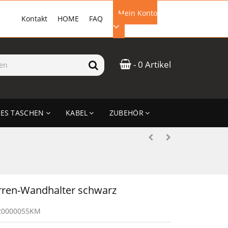
Mein Konto
Kontakt
HOME
FAQ
EMAIL-ADRESSE
- 0 Artikel
PASSWORT
ES TASCHEN
KABEL
ZUBEHÖR
ANMELDEN
rren-Wandhalter schwarz
20000055KM