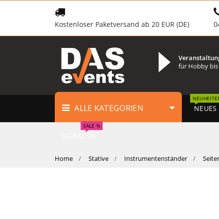
Kostenloser Paketversand ab 20 EUR (DE)
0
Veranstaltun
für Hobby bis
NEUHEITE
ALLE KATEGORIEN
NEUES
SALE %
%DEALS%
Home
Stative
Instrumentenständer
Seite