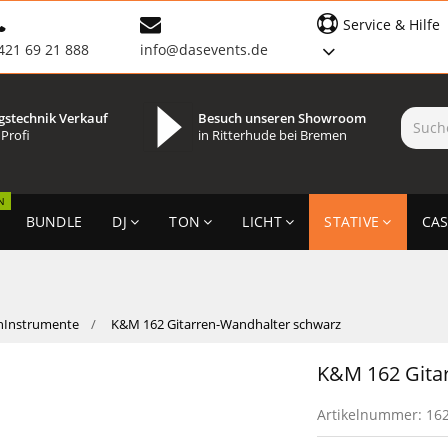
Service & Hilfe
421 69 21 888
info@dasevents.de
gstechnik Verkauf
Besuch unseren Showroom
 Profi
in Ritterhude bei Bremen
N
BUNDLE
DJ
TON
LICHT
STATIVE
CAS
nInstrumente
K&M 162 Gitarren-Wandhalter schwarz
K&M 162 Gita
Artikelnummer:
16