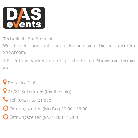
Technik die Spaß macht.
Wir freuen uns auf einen Besuch von Dir in unserem
Showroom.
TIP: Ruf uns vorher an und spreche Deinen Showroom Termin
ab.
Deltastraße 8
27721 Ritterhude (bei Bremen)
Tel: (0421) 69 21 888
Öffnungszeiten (Mo-Do.) 10:00 - 19:00
Öffnungszeiten (Fr.) 10:00 - 17:00