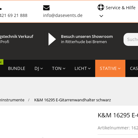
Service & Hilfe
421 69 21 888
info@dasevents.de
gstechnik Verkauf
Besuch unseren Showroom
 Profi
in Ritterhude bei Bremen
N
BUNDLE
DJ
TON
LICHT
STATIVE
CAS
nInstrumente
K&M 16295 E-Gitarrenwandhalter schwarz
K&M 16295 E-
Artikelnummer:
16