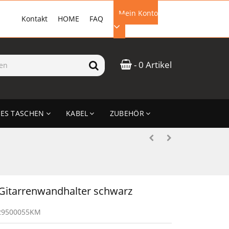
Mein Konto
Kontakt
HOME
FAQ
EMAIL-ADRESSE
- 0 Artikel
PASSWORT
ES TASCHEN
KABEL
ZUBEHÖR
ANMELDEN
Gitarrenwandhalter schwarz
29500055KM