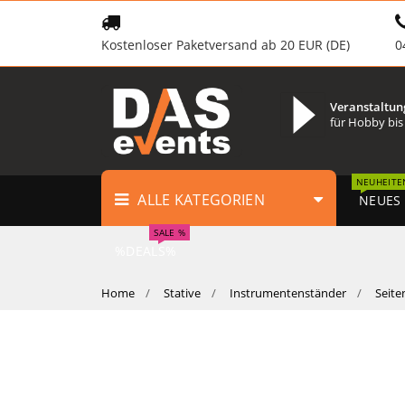
Kostenloser Paketversand ab 20 EUR (DE)
0
Veranstaltun
für Hobby bis
NEUHEITE
ALLE KATEGORIEN
NEUES
SALE %
%DEALS%
Home
Stative
Instrumentenständer
Seite