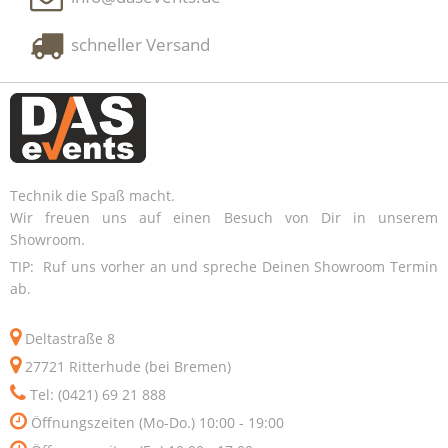
schneller Versand
Technik die Spaß macht.
Wir freuen uns auf einen Besuch von Dir in unserem
Showroom.
TIP: Ruf uns vorher an und spreche Deinen Showroom Termin
ab.
Deltastraße 8
27721 Ritterhude (bei Bremen)
Tel: (0421) 69 21 888
Öffnungszeiten (Mo-Do.) 10:00 - 19:00