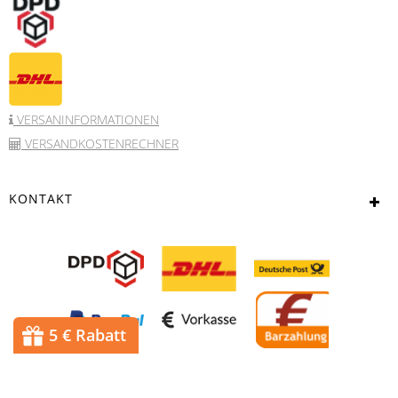
VERSANINFORMATIONEN
VERSANDKOSTENRECHNER
KONTAKT
5 € Rabatt
© 2017 DASevents alle Rechte vorbehalten
Powered bei
JTL-Shop