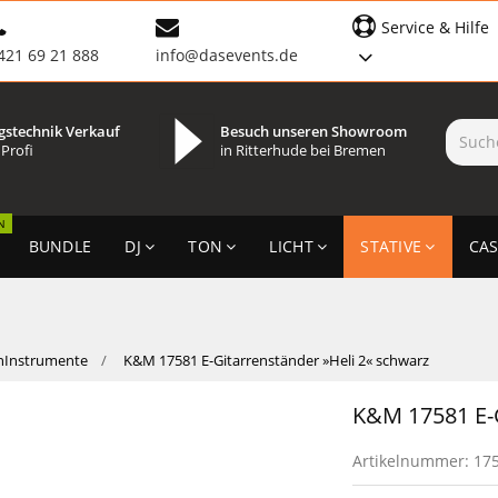
Service & Hilfe
421 69 21 888
info@dasevents.de
gstechnik Verkauf
Besuch unseren Showroom
 Profi
in Ritterhude bei Bremen
N
BUNDLE
DJ
TON
LICHT
STATIVE
CAS
nInstrumente
K&M 17581 E-Gitarrenständer »Heli 2« schwarz
K&M 17581 E-G
Artikelnummer:
17