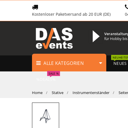
Kostenloser Paketversand ab 20 EUR (DE)
0
Veranstaltun
für Hobby bis
NEUHEITE
ALLE KATEGORIEN
NEUES
SALE %
%DEALS%
Home
Stative
Instrumentenständer
Seite