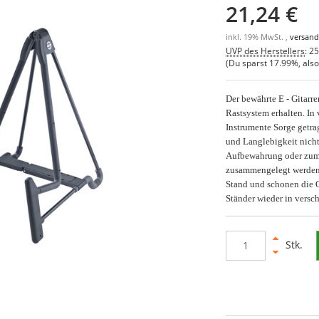
21,24 €
inkl. 19% MwSt. ,
versand
UVP des Herstellers
:
25
(Du sparst
17.99%
, als
Der bewährte E - Gitarre
Rastsystem erhalten. In 
Instrumente Sorge getrag
und Langlebigkeit nicht
Aufbewahrung oder zum 
zusammengelegt werden.
Stand und schonen die Ob
Ständer wieder in versc
Stk.