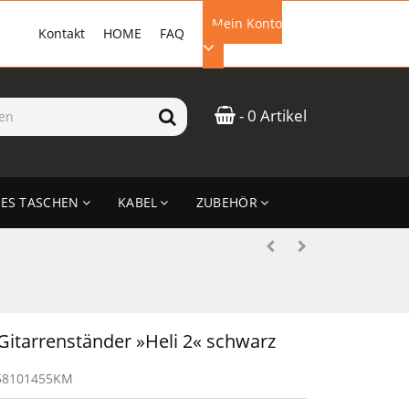
Mein Konto
Kontakt
HOME
FAQ
EMAIL-ADRESSE
- 0 Artikel
PASSWORT
ES TASCHEN
KABEL
ZUBEHÖR
ANMELDEN
itarrenständer »Heli 2« schwarz
58101455KM