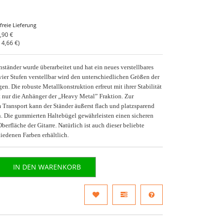
freie Lieferung
,90 €
o
4,66 €
)
nständer wurde überarbeitet und hat ein neues verstellbares
vier Stufen verstellbar wird den unterschiedlichen Größen der
en. Die robuste Metallkonstruktion erfreut mit ihrer Stabilität
 nur die Anhänger der „Heavy Metal” Fraktion. Zur
Transport kann der Ständer äußerst flach und platzsparend
 Die gummierten Haltebügel gewährleisten einen sicheren
erfläche der Gitarre. Natürlich ist auch dieser beliebte
hiedenen Farben erhältlich.
IN DEN WARENKORB