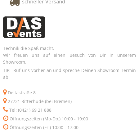
schneller Versand
Technik die Spaß macht.
Wir freuen uns auf einen Besuch von Dir in unserem
Showroom.
TIP: Ruf uns vorher an und spreche Deinen Showroom Termin
ab.
Deltastraße 8
27721 Ritterhude (bei Bremen)
Tel: (0421) 69 21 888
Öffnungszeiten (Mo-Do.) 10:00 - 19:00
Öffnungszeiten (Fr.) 10:00 - 17:00