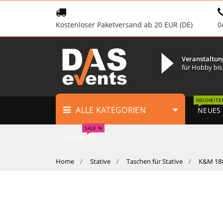
Kostenloser Paketversand ab 20 EUR (DE)
0
Veranstaltun
für Hobby bis
NEUHEITE
ALLE KATEGORIEN
NEUES
SALE %
%DEALS%
Home
Stative
Taschen für Stative
K&M 188