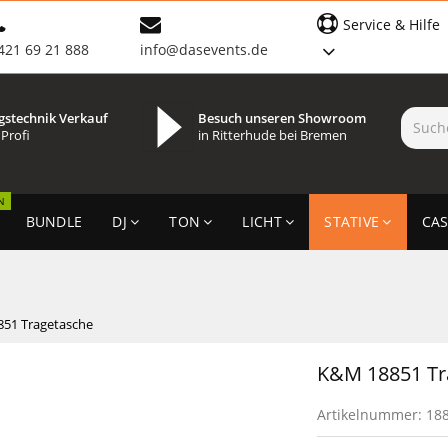
Service & Hilfe
421 69 21 888
info@dasevents.de
gstechnik Verkauf
Besuch unseren Showroom
 Profi
in Ritterhude bei Bremen
N
BUNDLE
DJ
TON
LICHT
STATIVE
CAS
51 Tragetasche
K&M 18851 Tr
Artikelnummer:
18