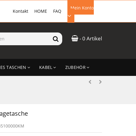
Mein Konto
Kontakt
HOME
FAQ
EMAIL-ADRESSE
- 0 Artikel
PASSWORT
ES TASCHEN
KABEL
ZUBEHÖR
ANMELDEN
agetasche
85100000KM