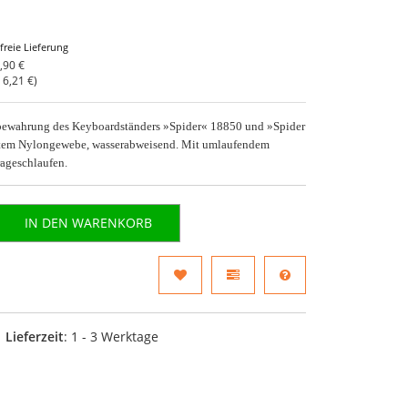
freie Lieferung
,90 €
o
6,21 €
)
bewahrung des Keyboardständers »Spider« 18850 und »Spider
stem Nylongewebe, wasserabweisend. Mit umlaufendem
rageschlaufen.
IN DEN WARENKORB
Lieferzeit
: 1 - 3 Werktage