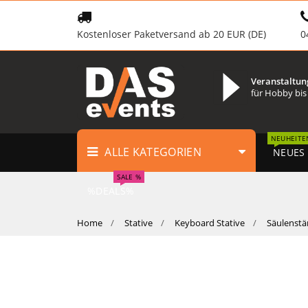
Kostenloser Paketversand ab 20 EUR (DE)
0
Veranstaltun
für Hobby bis
NEUHEITE
ALLE KATEGORIEN
NEUES
SALE %
%DEALS%
Home
Stative
Keyboard Stative
Säulenstä