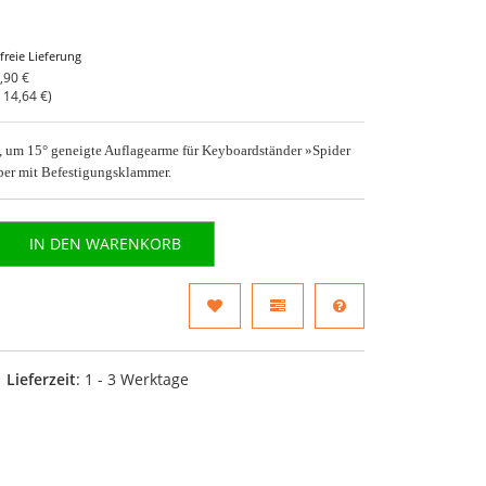
freie Lieferung
,90 €
o
14,64 €
)
, um 15° geneigte Auflagearme für Keyboardständer »Spider
lber mit Befestigungsklammer.
IN DEN WARENKORB
Lieferzeit
: 1 - 3 Werktage