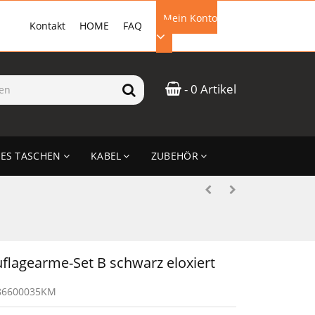
Mein Konto
Kontakt
HOME
FAQ
EMAIL-ADRESSE
- 0 Artikel
PASSWORT
ES TASCHEN
KABEL
ZUBEHÖR
ANMELDEN
lagearme-Set B schwarz eloxiert
86600035KM