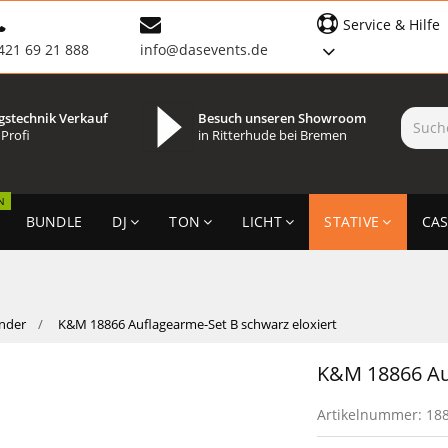
Service & Hilfe
421 69 21 888
info@dasevents.de
gstechnik Verkauf
Besuch unseren Showroom
 Profi
in Ritterhude bei Bremen
N
BUNDLE
DJ
TON
LICHT
STATIVE
CAS
nder
K&M 18866 Auflagearme-Set B schwarz eloxiert
K&M 18866 Auf
Artikelnummer:
18