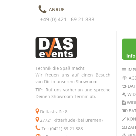
ANRUF
+49 (0) 421 - 69 21 888
Technik die Spaß macht.
IMP
Wir freuen uns auf einen Besuch
AG
von Dir in unserem Showroom.
DAT
TIP: Ruf uns vorher an und spreche
WID
Deinen Showroom Termin ab.
WID
BAT
Deltastraße 8
KON
27721 Ritterhude (bei Bremen)
ZAH
Tel: (0421) 69 21 888
SID