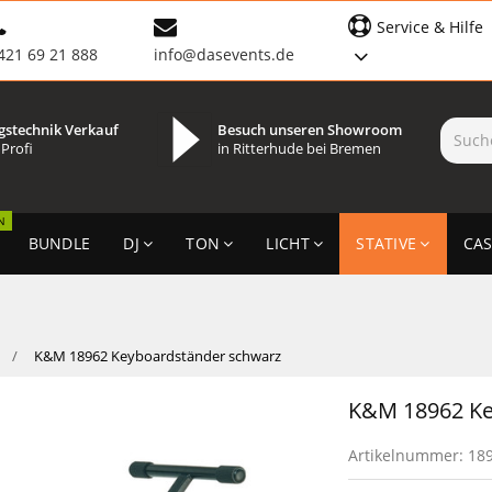
Service & Hilfe
421 69 21 888
info@dasevents.de
gstechnik Verkauf
Besuch unseren Showroom
 Profi
in Ritterhude bei Bremen
N
BUNDLE
DJ
TON
LICHT
STATIVE
CAS
K&M 18962 Keyboardständer schwarz
K&M 18962 Ke
Artikelnummer:
18