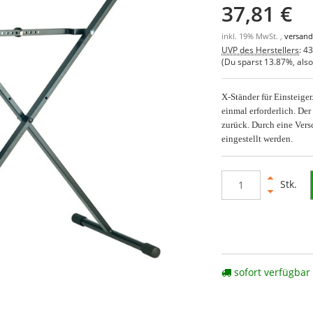
37,81 €
inkl. 19% MwSt. ,
versand
UVP des Herstellers
:
43
(Du sparst
13.87%
, als
X-Ständer für Einsteiger
einmal erforderlich. De
zurück. Durch eine Vers
eingestellt werden.
Stk.
sofort verfügbar