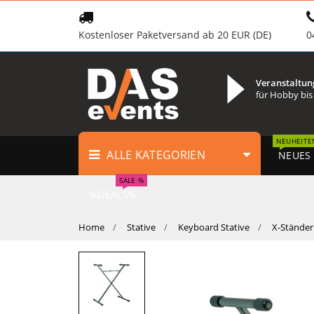
Kostenloser Paketversand ab 20 EUR (DE)
0
Veranstaltun
für Hobby bis
NEUHEITE
ALLE KATEGORIEN
NEUES
SALE %
%DEALS%
Home
Stative
Keyboard Stative
X-Ständer