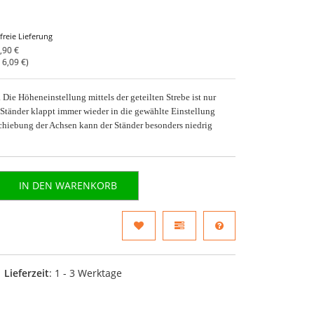
freie Lieferung
,90 €
o
6,09 €
)
. Die Höheneinstellung mittels der geteilten Strebe ist nur
r Ständer klappt immer wieder in die gewählte Einstellung
chiebung der Achsen kann der Ständer besonders niedrig
IN DEN WARENKORB
Lieferzeit
: 1 - 3 Werktage