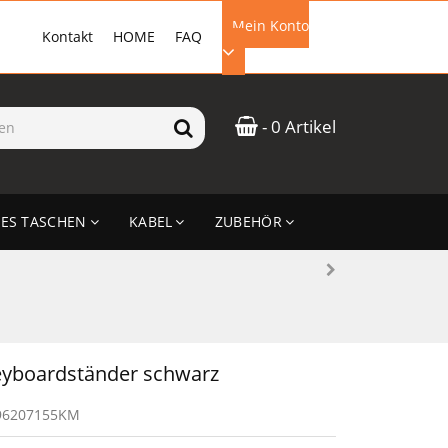
Mein Konto
Kontakt
HOME
FAQ
EMAIL-ADRESSE
- 0 Artikel
PASSWORT
ES TASCHEN
KABEL
ZUBEHÖR
ANMELDEN
yboardständer schwarz
96207155KM