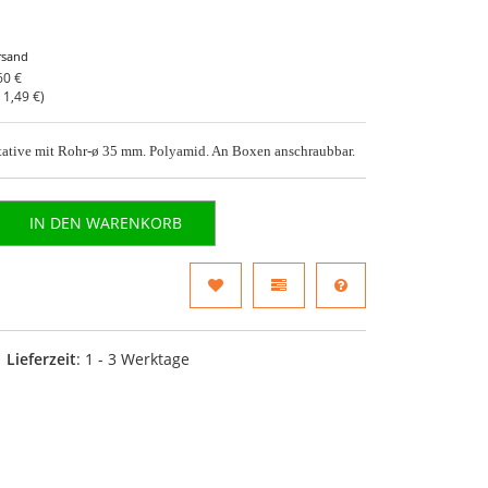
rsand
60 €
o
1,49 €
)
tative mit Rohr-ø 35 mm. Polyamid. An Boxen anschraubbar.
IN DEN WARENKORB
Lieferzeit
: 1 - 3 Werktage