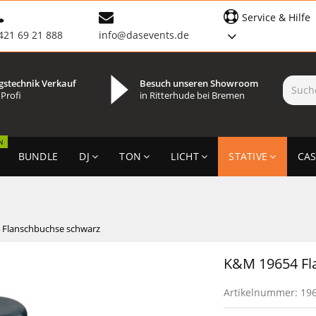
Service & Hilfe
421 69 21 888
info@dasevents.de
gstechnik Verkauf
Besuch unseren Showroom
 Profi
in Ritterhude bei Bremen
N
BUNDLE
DJ
TON
LICHT
STATIVE
CAS
 Flanschbuchse schwarz
K&M 19654 Fl
Artikelnummer:
19