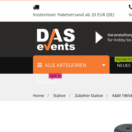
Kostenloser Paketversand ab 20 EUR (DE)
0
Veranstaltun
für Hobby bis
NEUHEITE
ALLE KATEGORIEN
NEUES
SALE %
%DEALS%
Home
Stative
Zubehör Stative
K&M 19654