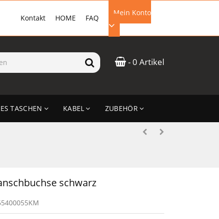
Mein Konto
Kontakt
HOME
FAQ
EMAIL-ADRESSE
- 0 Artikel
PASSWORT
ES TASCHEN
KABEL
ZUBEHÖR
ANMELDEN
anschbuchse schwarz
65400055KM