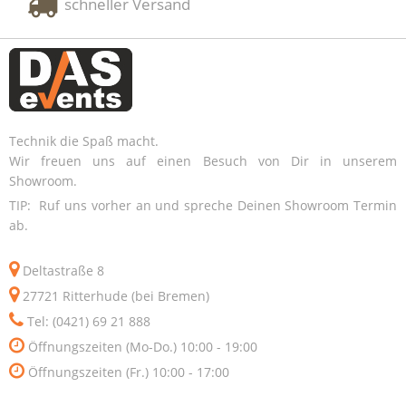
schneller Versand
Technik die Spaß macht.
Wir freuen uns auf einen Besuch von Dir in unserem
Showroom.
TIP: Ruf uns vorher an und spreche Deinen Showroom Termin
ab.
Deltastraße 8
27721 Ritterhude (bei Bremen)
Tel: (0421) 69 21 888
Öffnungszeiten (Mo-Do.) 10:00 - 19:00
Öffnungszeiten (Fr.) 10:00 - 17:00