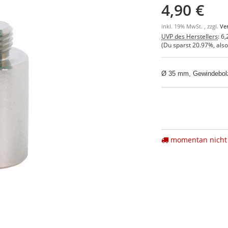
4,90 €
inkl. 19% MwSt. , zzgl.
Ve
UVP des Herstellers
:
6,
(Du sparst
20.97%
, als
Ø 35 mm, Gewindebolze
momentan nicht 