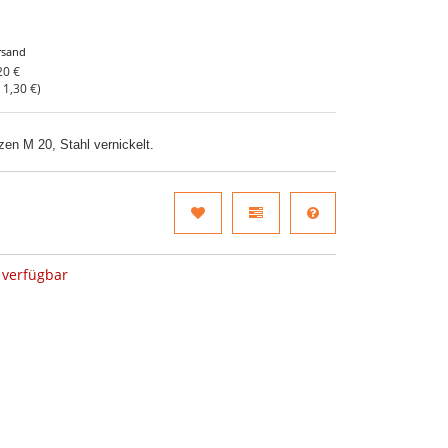
rsand
20 €
o
1,30 €
)
n M 20, Stahl vernickelt.
verfügbar