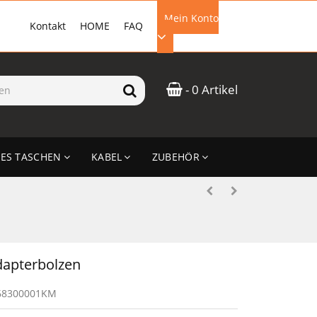
Mein Konto
Kontakt
HOME
FAQ
EMAIL-ADRESSE
- 0 Artikel
PASSWORT
ES TASCHEN
KABEL
ZUBEHÖR
ANMELDEN
apterbolzen
68300001KM