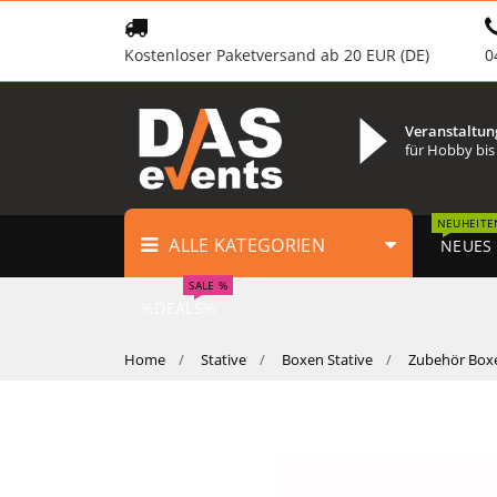
Kostenloser Paketversand ab 20 EUR (DE)
0
Veranstaltun
für Hobby bis
NEUHEITE
ALLE KATEGORIEN
NEUES
SALE %
%DEALS%
Home
Stative
Boxen Stative
Zubehör Boxe