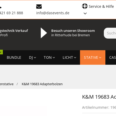
Service & Hilfe
421 69 21 888
info@dasevents.de
gstechnik Verkauf
Besuch unseren Showroom
 Profi
in Ritterhude bei Bremen
N
BUNDLE
DJ
TON
LICHT
STATIVE
CAS
nstative
K&M 19683 Adapterbolzen
K&M 19683 Ad
Artikelnummer:
19