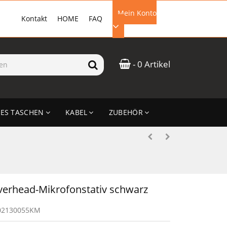
Mein Konto
Kontakt
HOME
FAQ
EMAIL-ADRESSE
- 0 Artikel
PASSWORT
ES TASCHEN
KABEL
ZUBEHÖR
ANMELDEN
erhead-Mikrofonstativ schwarz
02130055KM