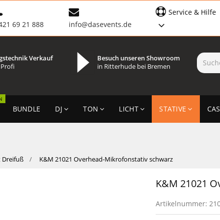
Service & Hilfe
421 69 21 888
info@dasevents.de
gstechnik Verkauf
Besuch unseren Showroom
 Profi
in Ritterhude bei Bremen
N
BUNDLE
DJ
TON
LICHT
STATIVE
CAS
t Dreifuß
K&M 21021 Overhead-Mikrofonstativ schwarz
K&M 21021 Ov
Artikelnummer:
21