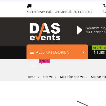
Kostenloser Paketversand ab 20 EUR (DE)
0
Veranstaltun
für Hobby bis
NEUHEITE
ALLE KATEGORIEN
NEUES
SALE %
%DEALS%
Home
Stative
Mikrofon Stative
Stative mi