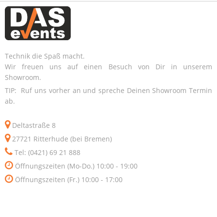
Technik die Spaß macht.
Wir freuen uns auf einen Besuch von Dir in unserem
Showroom.
TIP: Ruf uns vorher an und spreche Deinen Showroom Termin
ab.
Deltastraße 8
27721 Ritterhude (bei Bremen)
Tel: (0421) 69 21 888
Öffnungszeiten (Mo-Do.) 10:00 - 19:00
Öffnungszeiten (Fr.) 10:00 - 17:00