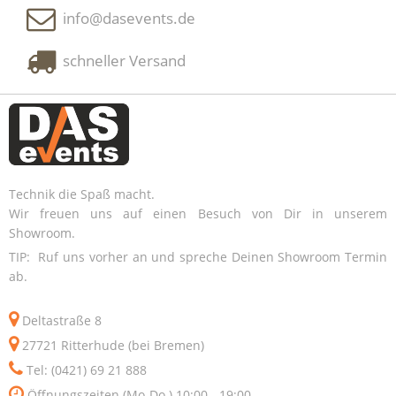
info@dasevents.de
schneller Versand
Technik die Spaß macht.
Wir freuen uns auf einen Besuch von Dir in unserem
Showroom.
TIP: Ruf uns vorher an und spreche Deinen Showroom Termin
ab.
Deltastraße 8
27721 Ritterhude (bei Bremen)
Tel: (0421) 69 21 888
Öffnungszeiten (Mo-Do.) 10:00 - 19:00