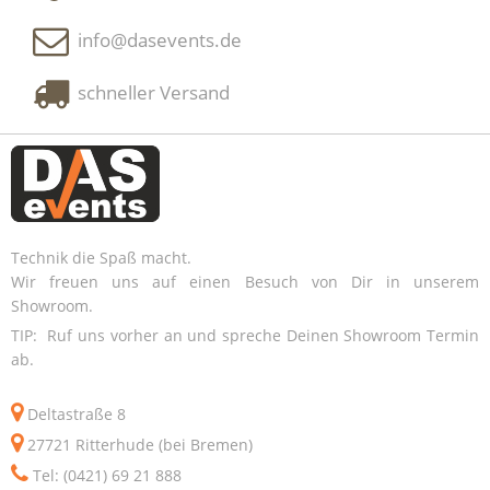
info@dasevents.de
schneller Versand
Technik die Spaß macht.
Wir freuen uns auf einen Besuch von Dir in unserem
Showroom.
TIP: Ruf uns vorher an und spreche Deinen Showroom Termin
ab.
Deltastraße 8
27721 Ritterhude (bei Bremen)
Tel: (0421) 69 21 888