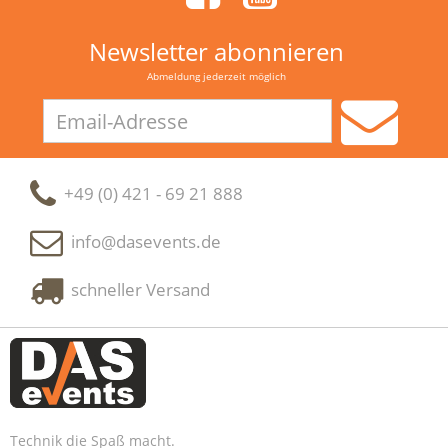
Newsletter abonnieren
Abmeldung jederzeit möglich
Email-
Adresse
+49 (0) 421 - 69 21 888
info@dasevents.de
schneller Versand
Technik die Spaß macht.