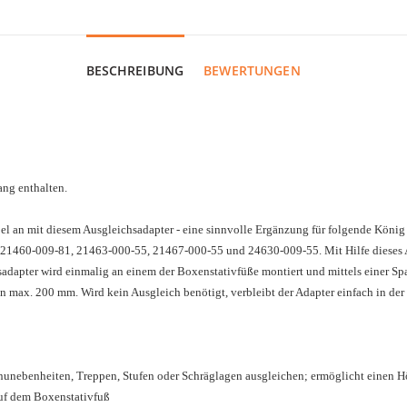
BESCHREIBUNG
BEWERTUNGEN
ang enthalten.
xibel an mit diesem Ausgleichsadapter - eine sinnvolle Ergänzung für folgende Kö
21460-009-81, 21463-000-55, 21467-000-55 und 24630-009-55. Mit Hilfe dieses
adapter wird einmalig an einem der Boxenstativfüße montiert und mittels einer Spa
n max. 200 mm. Wird kein Ausgleich benötigt, verbleibt der Adapter einfach in de
unebenheiten, Treppen, Stufen oder Schräglagen ausgleichen; ermöglicht einen 
auf dem Boxenstativfuß