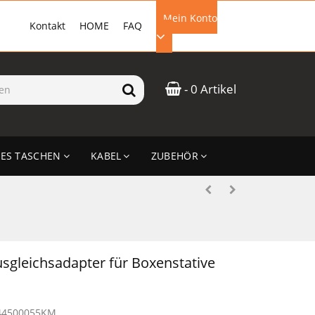
Mein Konto
Kontakt
HOME
FAQ
EMAIL-ADRESSE
- 0 Artikel
PASSWORT
ES TASCHEN
KABEL
ZUBEHÖR
ANMELDEN
gleichsadapter für Boxenstative
44500055KM