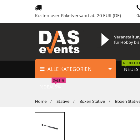
Kostenloser Paketversand ab 20 EUR (DE)
0
Veranstaltun
für Hobby bis
NEUHEITE
ALLE KATEGORIEN
NEUES
SALE %
%DEALS%
Home
Stative
Boxen Stative
Boxen Stativ