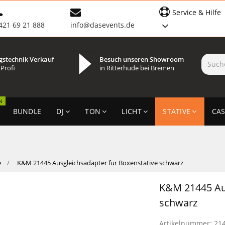
Service & Hilfe
421 69 21 888
info@dasevents.de
gstechnik Verkauf
Besuch unseren Showroom
 Profi
in Ritterhude bei Bremen
N
BUNDLE
DJ
TON
LICHT
STATIVE
CAS
e
K&M 21445 Ausgleichsadapter für Boxenstative schwarz
K&M 21445 Aus
schwarz
Artikelnummer:
21