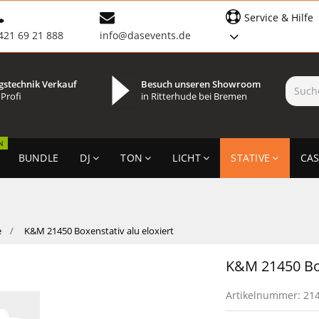
Service & Hilfe
421 69 21 888
info@dasevents.de
gstechnik Verkauf
Besuch unseren Showroom
 Profi
in Ritterhude bei Bremen
N
BUNDLE
DJ
TON
LICHT
STATIVE
CAS
e
K&M 21450 Boxenstativ alu eloxiert
K&M 21450 Box
Artikelnummer:
21