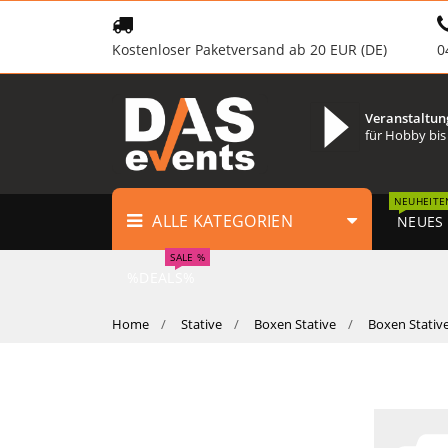
Kostenloser Paketversand ab 20 EUR (DE)
0
Veranstaltun
für Hobby bis
NEUHEITE
ALLE KATEGORIEN
NEUES
SALE %
%DEALS%
Home
Stative
Boxen Stative
Boxen Stativ