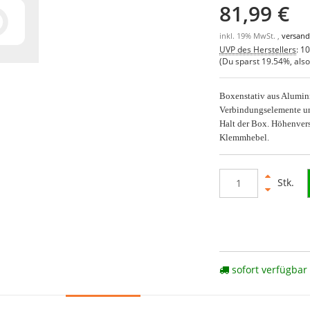
81,99 €
inkl. 19% MwSt. ,
versand
UVP des Herstellers
:
10
(Du sparst
19.54%
, als
Boxenstativ aus Aluminiu
Verbindungselemente und
Halt der Box. Höhenvers
Klemmhebel.
Stk.
sofort verfügbar