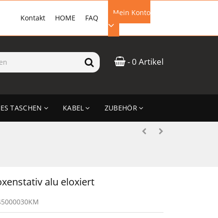
Mein Konto
Kontakt
HOME
FAQ
EMAIL-ADRESSE
- 0 Artikel
PASSWORT
ES TASCHEN
KABEL
ZUBEHÖR
ANMELDEN
enstativ alu eloxiert
45000030KM