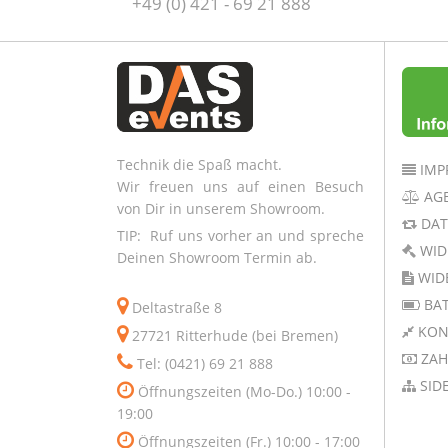
+49 (0) 421 - 69 21 888
Technik die Spaß macht.
IMP
Wir freuen uns auf einen Besuch
AG
von Dir in unserem Showroom.
DAT
TIP: Ruf uns vorher an und spreche
WID
Deinen Showroom Termin ab.
WID
BAT
Deltastraße 8
KON
27721 Ritterhude (bei Bremen)
ZAH
Tel: (0421) 69 21 888
SID
Öffnungszeiten (Mo-Do.) 10:00 -
19:00
Öffnungszeiten (Fr.) 10:00 - 17:00