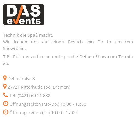
Technik die Spaß macht.
Wir freuen uns auf einen Besuch von Dir in unserem
Showroom.
TIP: Ruf uns vorher an und spreche Deinen Showroom Termin
ab.
Deltastraße 8
27721 Ritterhude (bei Bremen)
Tel: (0421) 69 21 888
Öffnungszeiten (Mo-Do.) 10:00 - 19:00
Öffnungszeiten (Fr.) 10:00 - 17:00