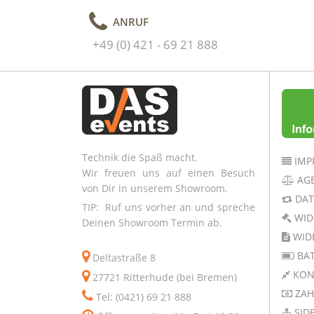
ANRUF
+49 (0) 421 - 69 21 888
Technik die Spaß macht.
IMP
Wir freuen uns auf einen Besuch
AG
von Dir in unserem Showroom.
DAT
TIP: Ruf uns vorher an und spreche
WID
Deinen Showroom Termin ab.
WID
BAT
Deltastraße 8
KON
27721 Ritterhude (bei Bremen)
ZAH
Tel: (0421) 69 21 888
SID