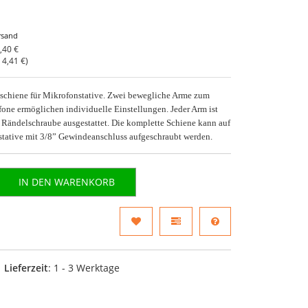
rsand
,40 €
o
4,41 €
)
sschiene für Mikrofonstative. Zwei bewegliche Arme zum
fone ermöglichen individuelle Einstellungen. Jeder Arm ist
n Rändelschraube ausgestattet. Die komplette Schiene kann auf
stative mit 3/8” Gewindeanschluss aufgeschraubt werden.
IN DEN WARENKORB
Lieferzeit
: 1 - 3 Werktage