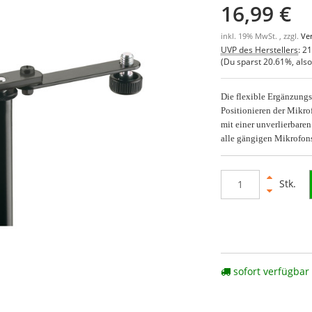
16,99 €
inkl. 19% MwSt. , zzgl.
Ve
UVP des Herstellers
:
21
(Du sparst
20.61%
, als
Die flexible Ergänzung
Positionieren der Mikro
mit einer unverlierbare
alle gängigen Mikrofon
Stk.
sofort verfügbar