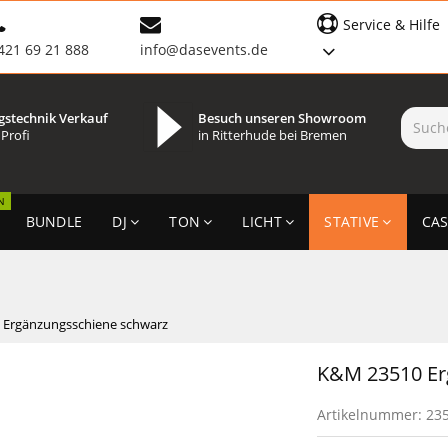
Service & Hilfe
421 69 21 888
info@dasevents.de
gstechnik Verkauf
Besuch unseren Showroom
 Profi
in Ritterhude bei Bremen
N
BUNDLE
DJ
TON
LICHT
STATIVE
CAS
 Ergänzungsschiene schwarz
K&M 23510 Er
Artikelnummer:
23