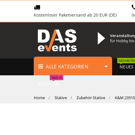
Kostenloser Paketversand ab 20 EUR (DE)
0
Veranstaltun
für Hobby bis
NEUHEITE
ALLE KATEGORIEN
NEUES
SALE %
%DEALS%
Home
Stative
Zubehör Stative
K&M 23510