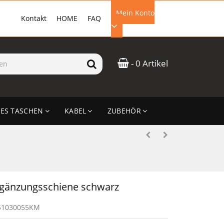
Mein Konto
Kontakt
HOME
FAQ
EMAIL-ADRESSE
- 0 Artikel
PASSWORT
ES TASCHEN
KABEL
ZUBEHÖR
ANMELDEN
gänzungsschiene schwarz
51030055KM