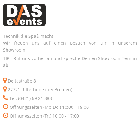
Technik die Spaß macht.
Wir freuen uns auf einen Besuch von Dir in unserem
Showroom.
TIP: Ruf uns vorher an und spreche Deinen Showroom Termin
ab.
Deltastraße 8
27721 Ritterhude (bei Bremen)
Tel: (0421) 69 21 888
Öffnungszeiten (Mo-Do.) 10:00 - 19:00
Öffnungszeiten (Fr.) 10:00 - 17:00