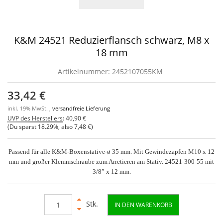
K&M 24521 Reduzierflansch schwarz, M8 x
18 mm
Artikelnummer:
2452107055KM
33,42 €
inkl. 19% MwSt. ,
versandfreie Lieferung
UVP des Herstellers
:
40,90 €
(Du sparst
18.29%
, also
7,48 €
)
Passend für alle K&M-Boxenstative-ø 35 mm. Mit Gewindezapfen M10 x 12
mm und großer Klemmschraube zum Arretieren am Stativ. 24521-300-55 mit
3/8” x 12 mm.
Stk.
IN DEN WARENKORB