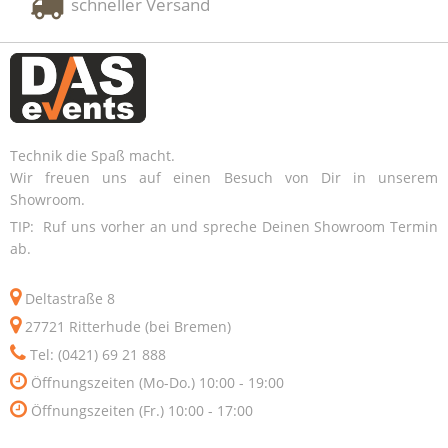
schneller Versand
Technik die Spaß macht.
Wir freuen uns auf einen Besuch von Dir in unserem
Showroom.
TIP: Ruf uns vorher an und spreche Deinen Showroom Termin
ab.
Deltastraße 8
27721 Ritterhude (bei Bremen)
Tel: (0421) 69 21 888
Öffnungszeiten (Mo-Do.) 10:00 - 19:00
Öffnungszeiten (Fr.) 10:00 - 17:00