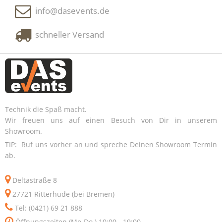
info@dasevents.de
schneller Versand
Technik die Spaß macht.
Wir freuen uns auf einen Besuch von Dir in unserem
Showroom.
TIP: Ruf uns vorher an und spreche Deinen Showroom Termin
ab.
Deltastraße 8
27721 Ritterhude (bei Bremen)
Tel: (0421) 69 21 888
Öffnungszeiten (Mo-Do.) 10:00 - 19:00