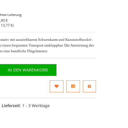
freie Lieferung
,90 €
o
13,77 €
)
nstativ mit ausziehbarem Schwenkarm und Kunststoffsockel.
ür einen bequemen Transport umklappbar. Die Arretierung des
r eine handliche Flügelmutter.
IN DEN WARENKORB
Lieferzeit
: 1 - 3 Werktage