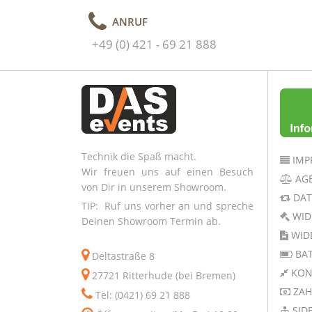
ANRUF
+49 (0) 421 - 69 21 888
Technik die Spaß macht.
IMP
Wir freuen uns auf einen Besuch
AG
von Dir in unserem Showroom.
DAT
TIP: Ruf uns vorher an und spreche
WID
Deinen Showroom Termin ab.
WID
BAT
Deltastraße 8
KON
27721 Ritterhude (bei Bremen)
ZAH
Tel: (0421) 69 21 888
SID