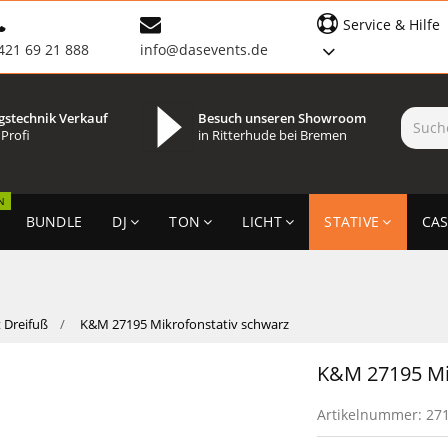
Service & Hilfe
421 69 21 888
info@dasevents.de
gstechnik Verkauf
Besuch unseren Showroom
 Profi
in Ritterhude bei Bremen
N
BUNDLE
DJ
TON
LICHT
STATIVE
CAS
t Dreifuß
K&M 27195 Mikrofonstativ schwarz
K&M 27195 Mi
Artikelnummer:
27