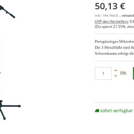
50,13 €
inkl. 19% MwSt. ,
versand
UVP des Herstellers
:
63
(Du sparst
21.55%
, als
Preisgünstiges Mikrofo
Die 3 Metallfüße sind f
Schwenkarms erfolgt übe
Stk.
sofort verfügbar