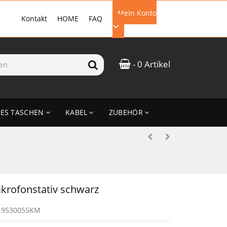
Mein Konto
Kontakt
HOME
FAQ
EMAIL-ADRESSE
- 0 Artikel
PASSWORT
ES TASCHEN
KABEL
ZUBEHÖR
ANMELDEN
krofonstativ schwarz
19530055KM