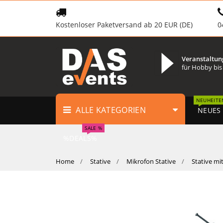
Kostenloser Paketversand ab 20 EUR (DE)
0
Veranstaltun
für Hobby bis
NEUHEITE
ALLE KATEGORIEN
NEUES
SALE %
%DEALS%
Home
Stative
Mikrofon Stative
Stative mi