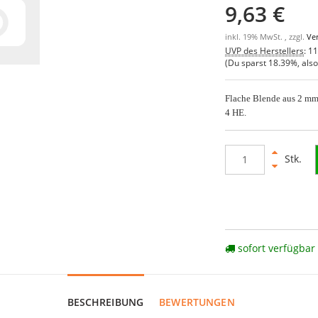
9,63 €
inkl. 19% MwSt. , zzgl.
Ve
UVP des Herstellers
:
11
(Du sparst
18.39%
, als
Flache Blende aus 2 mm
4 HE.
Stk.
sofort verfügbar
BESCHREIBUNG
BEWERTUNGEN