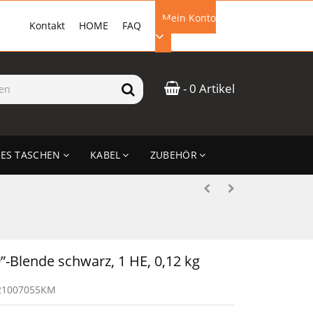
Mein Konto
Kontakt
HOME
FAQ
EMAIL-ADRESSE
- 0 Artikel
PASSWORT
ES TASCHEN
KABEL
ZUBEHÖR
ANMELDEN
-Blende schwarz, 1 HE, 0,12 kg
21007055KM