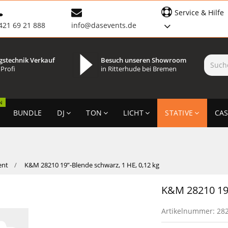
Service & Hilfe
421 69 21 888
info@dasevents.de
gstechnik Verkauf
Besuch unseren Showroom
 Profi
in Ritterhude bei Bremen
N
BUNDLE
DJ
TON
LICHT
STATIVE
CAS
ent
K&M 28210 19”-Blende schwarz, 1 HE, 0,12 kg
K&M 28210 19”
Artikelnummer:
28