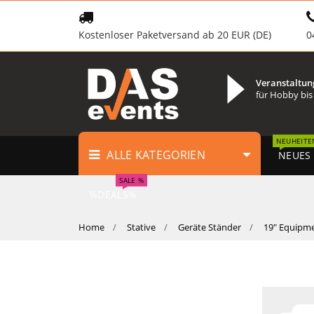
Kostenloser Paketversand ab 20 EUR (DE)
0
Veranstaltun
für Hobby bis
NEUHEITE
ALLE KATEGORIEN
NEUES
SALE %
%DEALS%
Home
Stative
Geräte Ständer
19" Equipm