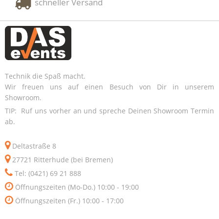
schneller Versand
Technik die Spaß macht.
Wir freuen uns auf einen Besuch von Dir in unserem
Showroom.
TIP: Ruf uns vorher an und spreche Deinen Showroom Termin
ab.
Deltastraße 8
27721 Ritterhude (bei Bremen)
Tel: (0421) 69 21 888
Öffnungszeiten (Mo-Do.) 10:00 - 19:00
Öffnungszeiten (Fr.) 10:00 - 17:00