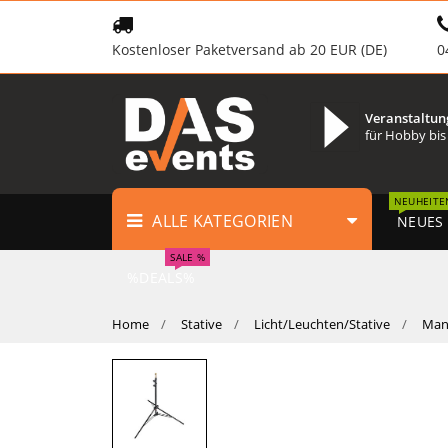
Kostenloser Paketversand ab 20 EUR (DE)
0
Veranstaltun
für Hobby bis
NEUHEITE
ALLE KATEGORIEN
NEUES
SALE %
%DEALS%
Home
Stative
Licht/Leuchten/Stative
Man