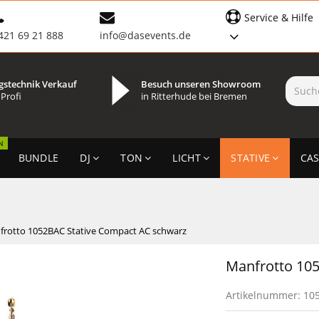
Service & Hilfe
421 69 21 888
info@dasevents.de
gstechnik Verkauf
Besuch unseren Showroom
 Profi
in Ritterhude bei Bremen
N
BUNDLE
DJ
TON
LICHT
STATIVE
CAS
frotto 1052BAC Stative Compact AC schwarz
Manfrotto 10
Artikelnummer:
10