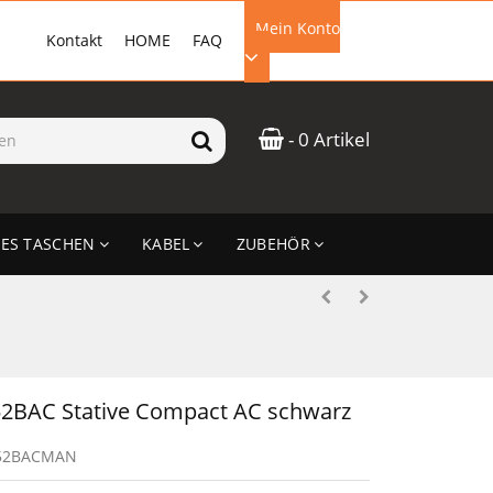
Mein Konto
Kontakt
HOME
FAQ
EMAIL-ADRESSE
- 0 Artikel
PASSWORT
ES TASCHEN
KABEL
ZUBEHÖR
ANMELDEN
52BAC Stative Compact AC schwarz
52BACMAN