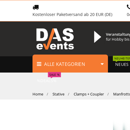
Kostenloser Paketversand ab 20 EUR (DE)
0
Veranstaltun
für Hobby bis
NEUHEITE
ALLE KATEGORIEN
NEUES
SALE %
%DEALS%
Home
Stative
Clamps + Coupler
Manfrott