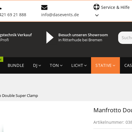
Service & Hilfe
421 69 21 888
info@dasevents.de
gstechnik Verkauf
Besuch unseren Showroom
 Profi
in Ritterhude bei Bremen
N
BUNDLE
DJ
TON
LICHT
STATIVE
CAS
o Double Super Clamp
Manfrotto Do
Artikelnummer:
03