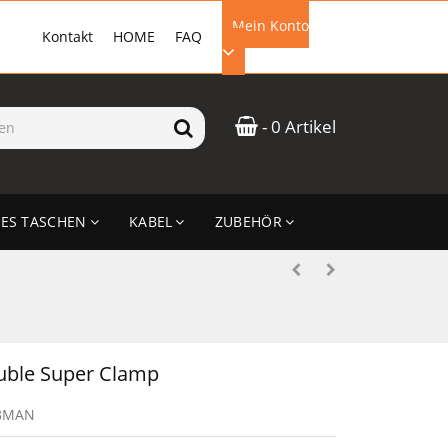
Mein Konto
Kontakt
HOME
FAQ
EMAIL-ADRESSE
- 0 Artikel
PASSWORT
ES TASCHEN
KABEL
ZUBEHÖR
ANMELDEN
uble Super Clamp
8MAN