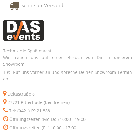
schneller Versand
Technik die Spaß macht.
Wir freuen uns auf einen Besuch von Dir in unserem
Showroom.
TIP: Ruf uns vorher an und spreche Deinen Showroom Termin
ab.
Deltastraße 8
27721 Ritterhude (bei Bremen)
Tel: (0421) 69 21 888
Öffnungszeiten (Mo-Do.) 10:00 - 19:00
Öffnungszeiten (Fr.) 10:00 - 17:00