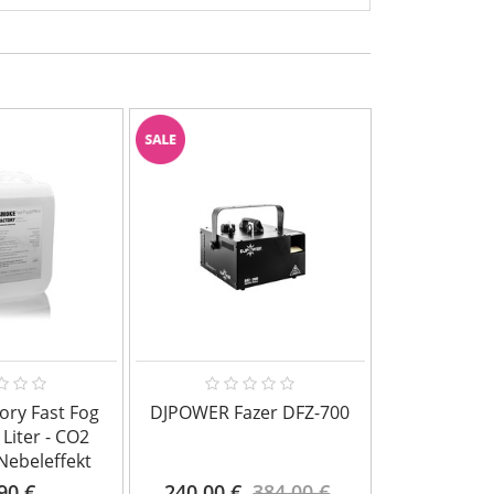
ory Fast Fog
DJPOWER Fazer DFZ-700
Smoke Facto
 Liter - CO2
Liter schne
Nebeleffekt
F
90 €
240,00 €
384,00 €
32,