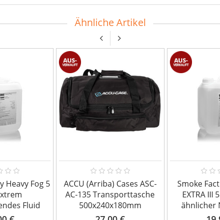
Ähnliche Artikel
y Heavy Fog 5
ACCU (Arriba) Cases ASC-
Smoke Fact
extrem
AC-135 Transporttasche
EXTRA III 5
endes Fluid
500x240x180mm
ähnlicher 
00 €
27,00 €
19,