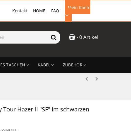
Mein Konto
Kontakt
HOME
FAQ
EMAIL-ADRESSE
- 0 Artikel
PASSWORT
ES TASCHEN
KABEL
ZUBEHÖR
ANMELDEN
 Tour Hazer II "SF" im schwarzen
66SMOKE