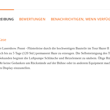
REIBUNG
BEWERTUNGEN
BENACHRICHTIGEN, WENN VERFÜ
Case
Lasershow. Psssst - Flüsterleise durch die hochwertigen Bauteile im Tour Hazer II
lich bis zu 5 Tage (120 Std.) permanent Haze zu erzeugen. Die Selbstreinigung des
 Sekunden beginnt die Luftpumpe Schläuche und Heizelement zu säubern. Ölige Rü
Dir keine Gedanken um Rückstände auf der Bühne oder in anderem Equipment mac
m Display einzustellen.