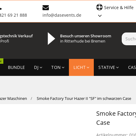
Service & Hilfe
421 69 21 888
info@dasevents.de
gstechnik Verkauf
Besuch unseren Showroom
 Profi
in Ritterhude bei Bremen
N
BUNDLE
DJ
TON
LICHT
STATIVE
CAS
azer Maschinen
Smoke Factory Tour Hazer II "SF" im schwarzen Case
Smoke Factory
Case
Artikelnummer:
01