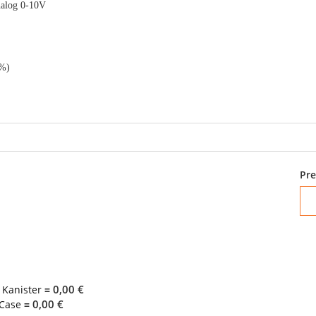
nalog 0-10V
0%)
Pre
0,00 €
 Kanister
=
0,00 €
 Case
=