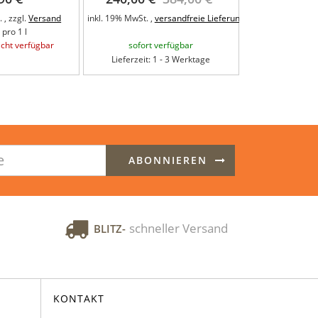
 , zzgl.
Versand
inkl. 19% MwSt. ,
versandfreie Lieferung
inkl. 19% MwSt. ,
 pro 1 l
6,50 €
cht verfügbar
sofort verfügbar
sofort 
Lieferzeit: 1 - 3 Werktage
Lieferzeit: 
ABONNIEREN
schneller Versand
BLITZ-
KONTAKT