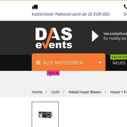
Kostenloser Paketversand ab 20 EUR (DE)
0
Veranstaltun
für Hobby bis
NEUHEITE
ALLE KATEGORIEN
NEUES
SALE %
%DEALS%
Home
Licht
Nebel Hazer Blasen
Hazer + F