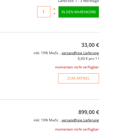
Lieferzeit: 1 - 3 Werktage
IN DEN WARENKORB
r
American DJ Stinger triple Effekt
RCF ART 712
0
Fullrangela
Watt 12" /
33,00 €
149,00 €
199,00 €
499,00 
inkl. 19% MwSt. ,
versandfreie Lieferung
6,60 € pro 1 l
ung
inkl. 19% MwSt. ,
versandfreie Lieferung
inkl. 19% MwSt. ,
v
momentan nicht verfügbar
momentan n
momentan nicht verfügbar
ZUM ARTIKEL
899,00 €
inkl. 19% MwSt. ,
versandfreie Lieferung
momentan nicht verfügbar