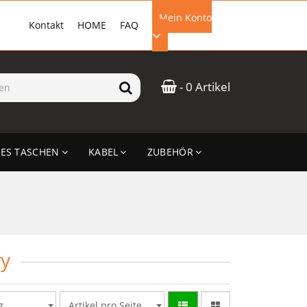
Mein Konto
Kontakt
HOME
FAQ
EMAIL-ADRESSE
- 0 Artikel
PASSWORT
ES TASCHEN
KABEL
ZUBEHÖR
ANMELDEN
ry