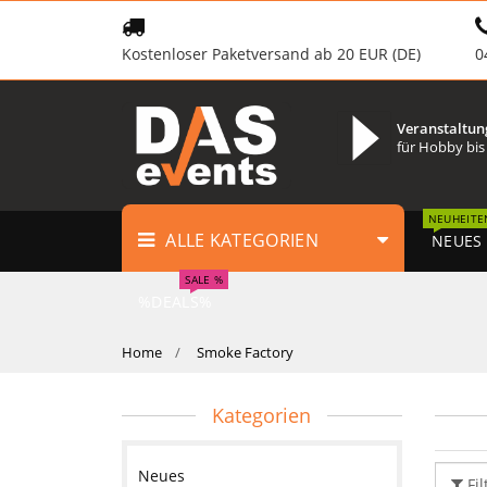
Kostenloser Paketversand ab 20 EUR (DE)
0
Veranstaltun
für Hobby bis
NEUHEITE
ALLE KATEGORIEN
NEUES
SALE %
%DEALS%
Home
Smoke Factory
Kategorien
Neues
Fil