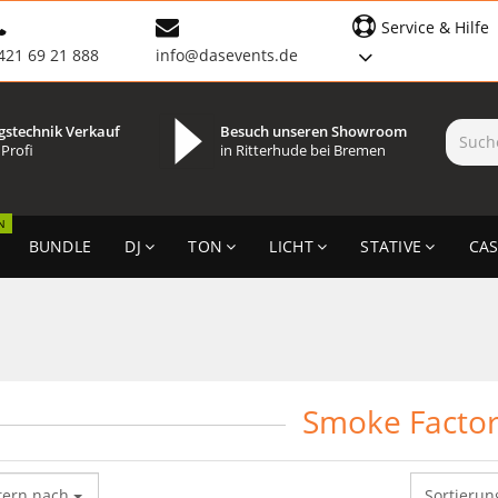
Service & Hilfe
421 69 21 888
info@dasevents.de
gstechnik Verkauf
Besuch unseren Showroom
 Profi
in Ritterhude bei Bremen
N
BUNDLE
DJ
TON
LICHT
STATIVE
CAS
Smoke Facto
tern nach