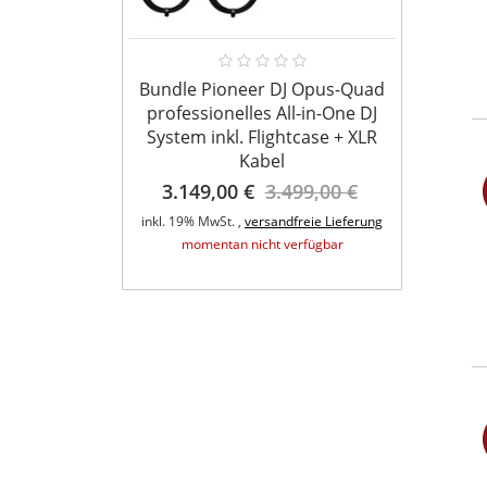
Bundle Pioneer DJ Opus-Quad
Ameri
professionelles All-in-One DJ
System inkl. Flightcase + XLR
Kabel
t QA Wifly
3.149,00 €
3.499,00 €
fer 6x5Watt
A
inkl. 19% MwSt. ,
versandfreie Lieferung
inkl. 1
,00 €
momentan nicht verfügbar
eie Lieferung
rfügbar