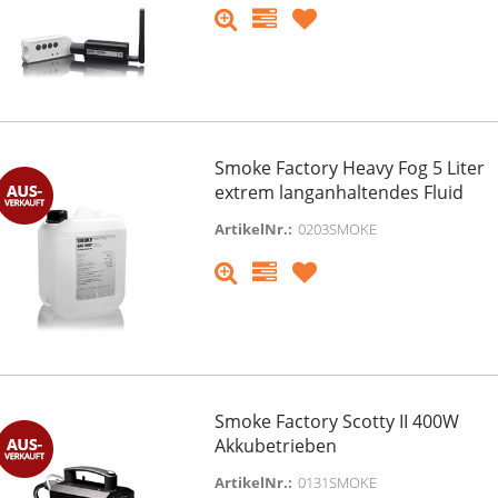
can DJ Inno Pocket Beam
RCF ART 735-A MK4 Aktive
Q4
Fullrangelautsprecher 140
Watt 15"/1.4" FIR-Phase
Smoke Factory Heavy Fog 5 Liter
extrem langanhaltendes Fluid
199,00 €
299,00 €
899,00 €
949,00 €
9% MwSt. ,
versandfreie Lieferung
inkl. 19% MwSt. ,
versandfreie Liefer
ArtikelNr.:
0203SMOKE
sofort verfügbar
momentan nicht verfügbar
Lieferzeit: 1 - 3 Werktage
Smoke Factory Scotty II 400W
Akkubetrieben
ArtikelNr.:
0131SMOKE