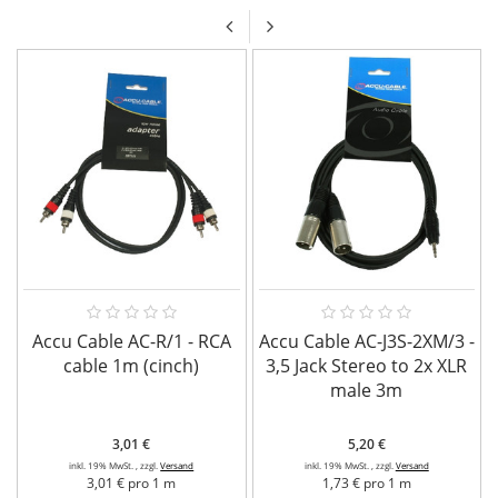
Accu Cable AC-R/1 - RCA
Accu Cable AC-J3S-2XM/3 -
cable 1m (cinch)
3,5 Jack Stereo to 2x XLR
male 3m
3,01 €
5,20 €
inkl. 19% MwSt. , zzgl.
Versand
inkl. 19% MwSt. , zzgl.
Versand
3,01 € pro 1 m
1,73 € pro 1 m