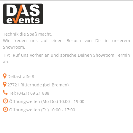
Technik die Spaß macht.
Wir freuen uns auf einen Besuch von Dir in unserem
Showroom.
TIP: Ruf uns vorher an und spreche Deinen Showroom Termin
ab.
Deltastraße 8
27721 Ritterhude (bei Bremen)
Tel: (0421) 69 21 888
Öffnungszeiten (Mo-Do.) 10:00 - 19:00
Öffnungszeiten (Fr.) 10:00 - 17:00