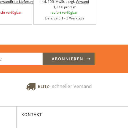
ersandfreie Lieferung
inkl. 19% MwSt. , zzgl.
Versand
inkl. 19% MwSt.
1,27 € pro 1 m
2,43 €
cht verfügbar
sofort verfügbar
momentan ni
Lieferzeit: 1 - 3 Werktage
ABONNIEREN
schneller Versand
BLITZ-
KONTAKT