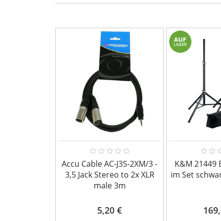
Accu Cable AC-J3S-2XM/3 -
K&M 21449 B
3,5 Jack Stereo to 2x XLR
im Set schwar
male 3m
5,20 €
169,