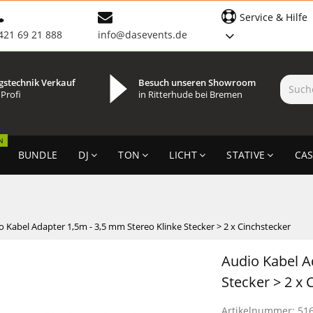
Service & Hilfe
421 69 21 888
info@dasevents.de
gstechnik Verkauf
Besuch unseren Showroom
 Profi
in Ritterhude bei Bremen
N
BUNDLE
DJ
TON
LICHT
STATIVE
CAS
o Kabel Adapter 1,5m - 3,5 mm Stereo Klinke Stecker > 2 x Cinchstecker
Audio Kabel A
Stecker > 2 x 
Artikelnummer:
51