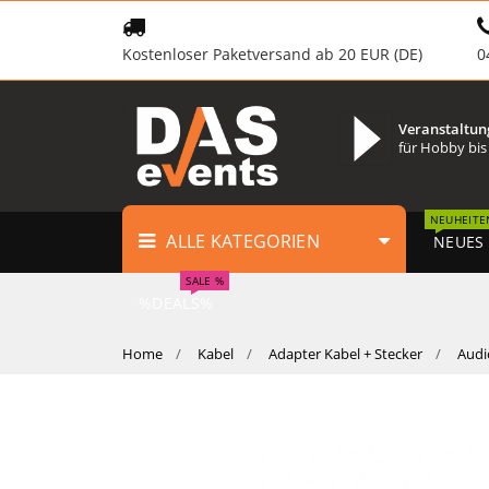
Kostenloser Paketversand ab 20 EUR (DE)
0
Veranstaltun
für Hobby bis
NEUHEITE
ALLE KATEGORIEN
NEUES
SALE %
%DEALS%
Home
Kabel
Adapter Kabel + Stecker
Audi