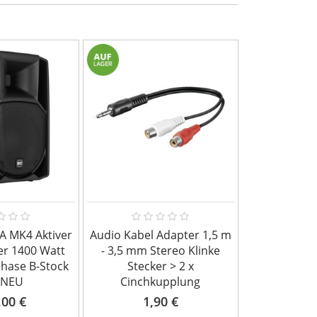
A MK4 Aktiver
Audio Kabel Adapter 1,5 m
Accu Cable A
er 1400 Watt
- 3,5 mm Stereo Klinke
3,5 Jack St/
-Phase B-Stock
Stecker > 2 x
1
 NEU
Cinchkupplung
,00 €
1,90 €
3,