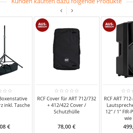
Kunden kauften dazu folgende Produkte
oxenstative
RCF Cover für ART 712/732
RCF ART 712-
z inkl. Tasche
+ 412/422 Cover /
Lautsprech
Schutzhülle
12" / 1" FIR
wie
08 €
78,00 €
499