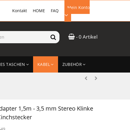
Mein Konto
Kontakt
HOME
FAQ
EMAIL-ADRESSE
- 0 Artikel
PASSWORT
ES TASCHEN
KABEL
ZUBEHÖR
ANMELDEN
dapter 1,5m - 3,5 mm Stereo Klinke
Cinchstecker
649