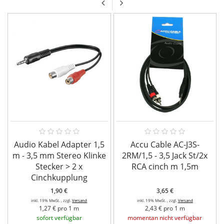
Audio Kabel Adapter 1,5
Accu Cable AC-J3S-
m - 3,5 mm Stereo Klinke
2RM/1,5 - 3,5 Jack St/2x
Stecker > 2 x
RCA cinch m 1,5m
Cinchkupplung
1,90 €
3,65 €
inkl. 19% MwSt. , zzgl.
Versand
inkl. 19% MwSt. , zzgl.
Versand
1,27 € pro 1 m
2,43 € pro 1 m
sofort verfügbar
momentan nicht verfügbar