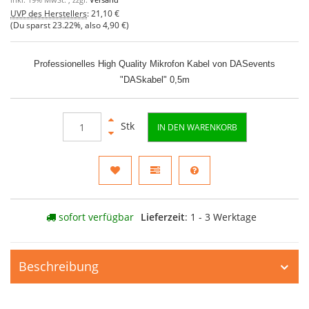
inkl. 19% MwSt. , zzgl.
Versand
UVP des Herstellers
:
21,10 €
(Du sparst
23.22%
, also
4,90 €
)
Professionelles High Quality Mikrofon Kabel von DASevents
"DASkabel" 0,5m
Stk
IN DEN WARENKORB
sofort verfügbar
Lieferzeit
: 1 - 3 Werktage
Beschreibung