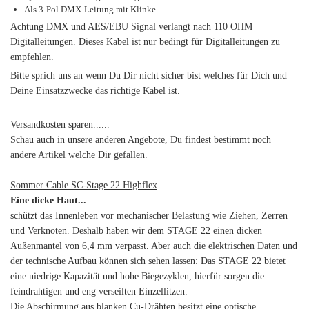
Als 3-Pol DMX-Leitung mit Klinke
Achtung DMX und AES/EBU Signal verlangt nach 110 OHM
Digitalleitungen. Dieses Kabel ist nur bedingt für Digitalleitungen zu
empfehlen.
Bitte sprich uns an wenn Du Dir nicht sicher bist welches für Dich und
Deine Einsatzzwecke das richtige Kabel ist.
Versandkosten sparen......
Schau auch in unsere anderen Angebote, Du findest bestimmt noch
andere Artikel welche Dir gefallen.
Sommer Cable SC-Stage 22 Highflex
Eine dicke Haut...
schützt das Innenleben vor mechanischer Belastung wie Ziehen, Zerren
und Verknoten. Deshalb haben wir dem STAGE 22 einen dicken
Außenmantel von 6,4 mm verpasst. Aber auch die elektrischen Daten und
der technische Aufbau können sich sehen lassen: Das STAGE 22 bietet
eine niedrige Kapazität und hohe Biegezyklen, hierfür sorgen die
feindrahtigen und eng verseilten Einzellitzen.
Die Abschirmung aus blanken Cu-Drähten besitzt eine optische