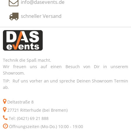
info@dasevents.de
schneller Versand
Technik die Spaß macht.
Wir freuen uns auf einen Besuch von Dir in unserem
Showroom.
TIP: Ruf uns vorher an und spreche Deinen Showroom Termin
ab.
Deltastraße 8
27721 Ritterhude (bei Bremen)
Tel: (0421) 69 21 888
Öffnungszeiten (Mo-Do.) 10:00 - 19:00