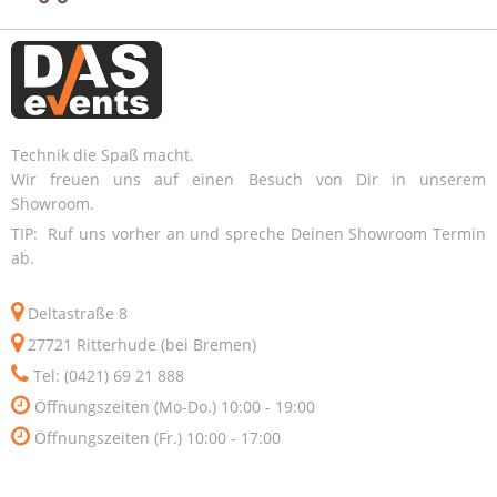
Technik die Spaß macht.
Wir freuen uns auf einen Besuch von Dir in unserem
Showroom.
TIP: Ruf uns vorher an und spreche Deinen Showroom Termin
ab.
Deltastraße 8
27721 Ritterhude (bei Bremen)
Tel: (0421) 69 21 888
Öffnungszeiten (Mo-Do.) 10:00 - 19:00
Öffnungszeiten (Fr.) 10:00 - 17:00