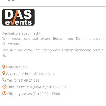
Technik die Spaß macht.
Wir freuen uns auf einen Besuch von Dir in unserem
Showroom.
TIP: Ruf uns vorher an und spreche Deinen Showroom Termin
ab.
Deltastraße 8
27721 Ritterhude (bei Bremen)
Tel: (0421) 69 21 888
Öffnungszeiten (Mo-Do.) 10:00 - 19:00
Öffnungszeiten (Fr.) 10:00 - 17:00