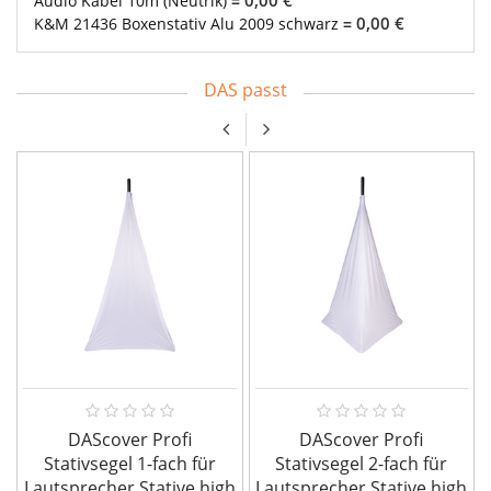
0,00 €
Audio Kabel 10m (Neutrik)
=
0,00 €
K&M 21436 Boxenstativ Alu 2009 schwarz
=
DAS passt
DAScover Profi
DAScover Profi
Stativsegel 1-fach für
Stativsegel 2-fach für
Lautsprecher Stative high
Lautsprecher Stative high