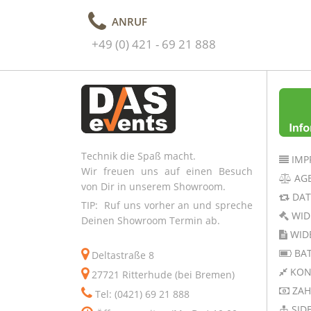
ANRUF
+49 (0) 421 - 69 21 888
Technik die Spaß macht.
IMP
Wir freuen uns auf einen Besuch
AG
von Dir in unserem Showroom.
DAT
TIP: Ruf uns vorher an und spreche
WID
Deinen Showroom Termin ab.
WID
BAT
Deltastraße 8
KON
27721 Ritterhude (bei Bremen)
ZAH
Tel: (0421) 69 21 888
SID