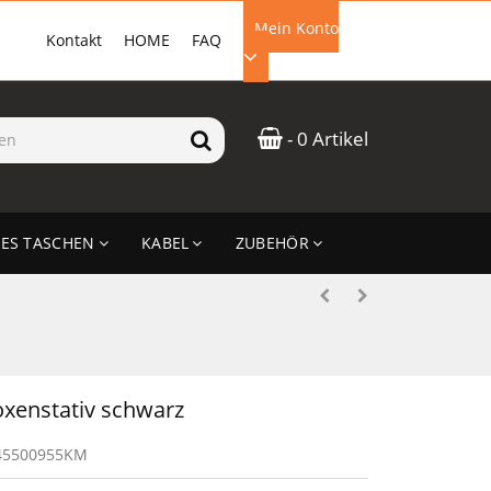
Mein Konto
Kontakt
HOME
FAQ
EMAIL-ADRESSE
- 0 Artikel
PASSWORT
ES TASCHEN
KABEL
ZUBEHÖR
ANMELDEN
xenstativ schwarz
45500955KM