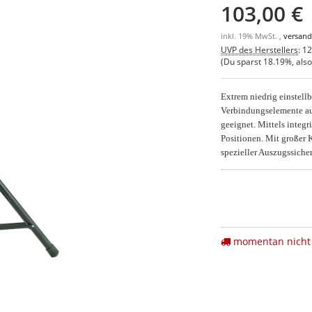
103,00 €
inkl. 19% MwSt. ,
versand
UVP des Herstellers
:
12
(Du sparst
18.19%
, als
Extrem niedrig einstell
Verbindungselemente au
geeignet. Mittels integ
Positionen. Mit großer 
spezieller Auszugssiche
momentan nicht 