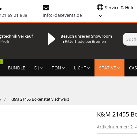
Service & Hilfe
421 69 21 888
info@dasevents.de
gstechnik Verkauf
Besuch unseren Showroom
 Profi
in Ritterhude bei Bremen
N
BUNDLE
DJ
TON
LICHT
STATIVE
CAS
e
K&M 21455 Boxenstativ schwarz
K&M 21455 Bo
Artikelnummer:
21