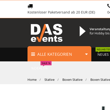
Kostenloser Paketversand ab 20 EUR (DE)
0
Veranstaltun
für Hobby bis
NEUHEITE
ALLE KATEGORIEN
NEUES
SALE %
%DEALS%
Home
Stative
Boxen Stative
Boxen Stativ