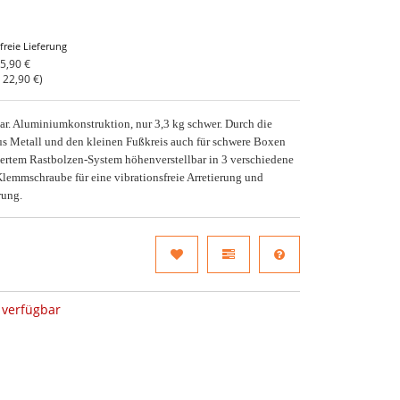
freie Lieferung
5,90 €
o
22,90 €
)
bar. Aluminiumkonstruktion, nur 3,3 kg schwer. Durch die
s Metall und den kleinen Fußkreis auch für schwere Boxen
riertem Rastbolzen-System höhenverstellbar in 3 verschiedene
Klemmschraube für eine vibrationsfreie Arretierung und
rung.
verfügbar