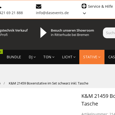
Service & Hilfe
421 69 21 888
info@dasevents.de
gstechnik Verkauf
Besuch unseren Showroom
 Profi
in Ritterhude bei Bremen
N
BUNDLE
DJ
TON
LICHT
STATIVE
CAS
e
K&M 21459 Boxenstative im Set schwarz inkl. Tasche
K&M 21459 Box
Tasche
Artikelnummer:
21