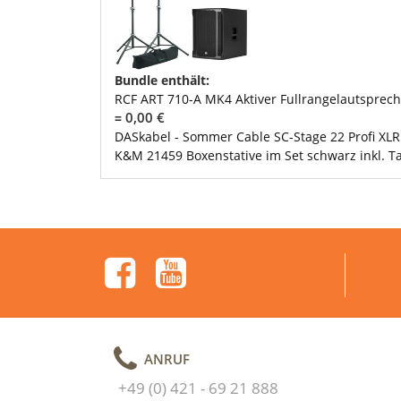
Bundle enthält:
RCF ART 710-A MK4 Aktiver Fullrangelautspreche
0,00 €
=
DASkabel - Sommer Cable SC-Stage 22 Profi XLR
K&M 21459 Boxenstative im Set schwarz inkl. T
ANRUF
+49 (0) 421 - 69 21 888