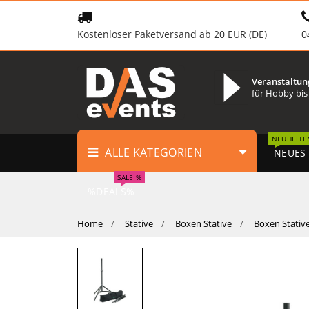
Kostenloser Paketversand ab 20 EUR (DE)
0
Veranstaltun
für Hobby bis
NEUHEITE
ALLE KATEGORIEN
NEUES
SALE %
%DEALS%
Home
Stative
Boxen Stative
Boxen Stativ