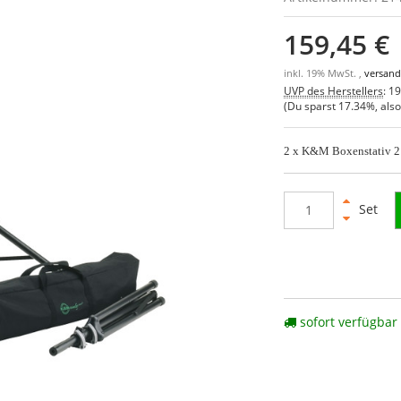
159,45 €
inkl. 19% MwSt. ,
versand
UVP des Herstellers
:
19
(Du sparst
17.34%
, als
2 x K&M Boxenstativ 21
Set
sofort verfügbar