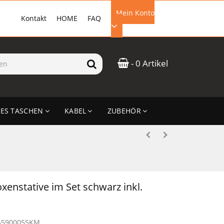
Mein Konto
Kontakt
HOME
FAQ
EMAIL-ADRESSE
- 0 Artikel
PASSWORT
ES TASCHEN
KABEL
ZUBEHÖR
ANMELDEN
enstative im Set schwarz inkl.
45900055KM