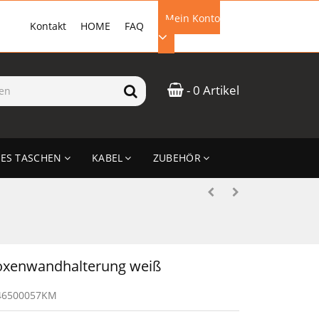
Mein Konto
Kontakt
HOME
FAQ
EMAIL-ADRESSE
- 0 Artikel
PASSWORT
ES TASCHEN
KABEL
ZUBEHÖR
ANMELDEN
xenwandhalterung weiß
46500057KM