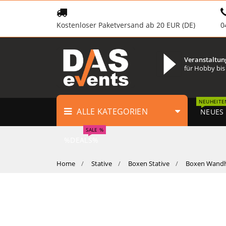
Kostenloser Paketversand ab 20 EUR (DE)
0
Veranstaltun
für Hobby bis
NEUHEITE
ALLE KATEGORIEN
NEUES
SALE %
%DEALS%
Home
Stative
Boxen Stative
Boxen Wandh