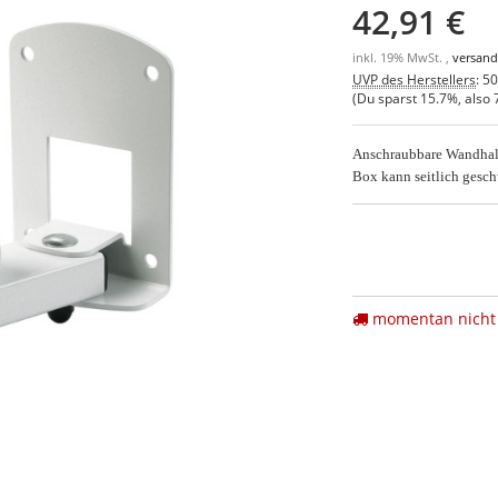
42,91 €
inkl. 19% MwSt. ,
versand
UVP des Herstellers
:
50
(Du sparst
15.7%
, also
Anschraubbare Wandhalt
Box kann seitlich gesc
momentan nicht 