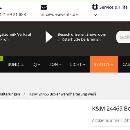
Service & Hilfe
421 69 21 888
info@dasevents.de
gstechnik Verkauf
Besuch unseren Showroom
 Profi
in Ritterhude bei Bremen
N
BUNDLE
DJ
TON
LICHT
STATIVE
CAS
alterungen
K&M 24465 Boxenwandhalterung weiß
K&M 24465 Bo
Artikelnummer:
24