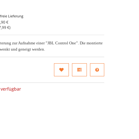
freie Lieferung
,90 €
7,99 €
)
erung zur Aufnahme einer ”JBL Control One”. Die montierte
hwenkt und geneigt werden.
verfügbar