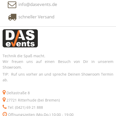
info@dasevents.de
schneller Versand
Technik die Spaß macht.
Wir freuen uns auf einen Besuch von Dir in unserem
Showroom.
TIP: Ruf uns vorher an und spreche Deinen Showroom Termin
ab.
Deltastraße 8
27721 Ritterhude (bei Bremen)
Tel: (0421) 69 21 888
Öffnungszeiten (Mo-Do.) 10:00 - 19:00