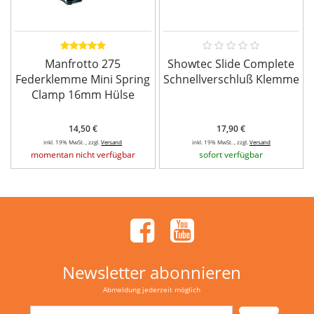
Manfrotto 275
Showtec Slide Complete
Federklemme Mini Spring
Schnellverschluß Klemme
Clamp 16mm Hülse
14,50 €
17,90 €
inkl. 19% MwSt. , zzgl.
Versand
inkl. 19% MwSt. , zzgl.
Versand
momentan nicht verfügbar
sofort verfügbar
Newsletter abonnieren
Abmeldung jederzeit möglich
Email-