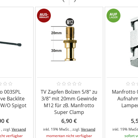
o 003SPL
TV Zapfen Bolzen 5/8" zu
Manfrotto 
ve Backlite
3/8" mit 20mm Gewinde
Aufnahm
 W/O Spigot
M12 für zB. Manfrotto
Lampe
Super Clamp
90 €
6,90 €
5,
 , zzgl.
Versand
inkl. 19% MwSt. , zzgl.
Versand
inkl. 19% MwSt.
ht verfügbar
momentan nicht verfügbar
sofort 