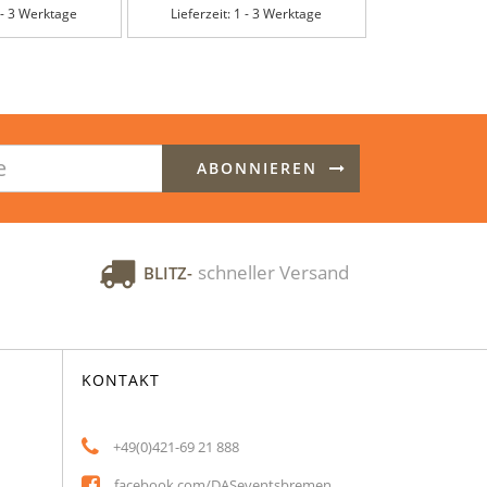
1 - 3 Werktage
Lieferzeit: 1 - 3 Werktage
Lieferzeit: 
ABONNIEREN
schneller Versand
BLITZ-
KONTAKT
+49(0)421-69 21 888
facebook.com/DASeventsbremen