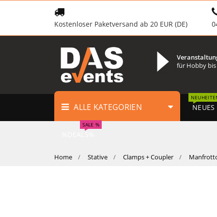
Kostenloser Paketversand ab 20 EUR (DE)
0
Veranstaltun
für Hobby bis
NEUHEITE
ALLE KATEGORIEN
NEUES
SALE %
%DEALS%
Home
Stative
Clamps + Coupler
Manfrotto