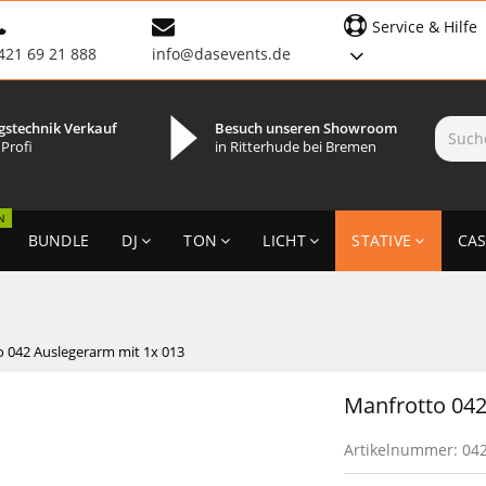
Service & Hilfe
421 69 21 888
info@dasevents.de
gstechnik Verkauf
Besuch unseren Showroom
 Profi
in Ritterhude bei Bremen
N
BUNDLE
DJ
TON
LICHT
STATIVE
CAS
 042 Auslegerarm mit 1x 013
Manfrotto 042
Artikelnummer:
04