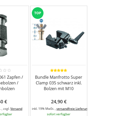
061 Zapfen /
Bundle Manfrotto Super
Manfrotto 
ebolzen /
Clamp 035 schwarz inkl.
Aufnahme
nbolzen
Bolzen mit M10
Lampenbolze
G
50 €
24,90 €
7,
 , zzgl.
Versand
inkl. 19% MwSt. ,
versandfreie Lieferung
inkl. 19% MwSt.
verfügbar
sofort verfügbar
sofort 